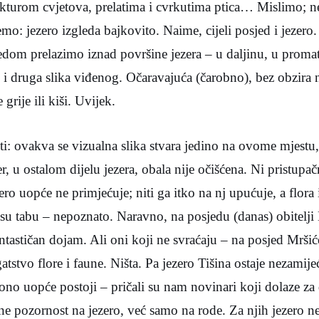
rukturom cvjetova, prelatima i cvrkutima ptica… Mislimo; 
mo: jezero izgleda bajkovito. Naime, cijeli posjed i jezero.
om prelazimo iznad površine jezera – u daljinu, u promatr
i druga slika viđenog. Očaravajuća (čarobno), bez obzira 
 grije ili kiši. Uvijek.
i: ovakva se vizualna slika stvara jedino na ovome mjestu,
er, u ostalom dijelu jezera, obala nije očišćena. Ni pristupač
ero uopće ne primjećuje; niti ga itko na nj upućuje, a flora 
h su tabu – nepoznato. Naravno, na posjedu (danas) obitelji 
fantastičan dojam. Ali oni koji ne svraćaju – na posjed Mrši
gatstvo flore i faune. Ništa. Pa jezero Tišina ostaje nezamije
no uopće postoji – pričali su nam novinari koji dolaze za
ene pozornost na jezero, već samo na rode. Za njih jezero 