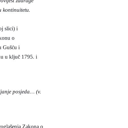
ovijest zadruge
 kontinuitetu.
 slici) i
akonu o
 u Gušću i
u u ključ 1795. i
ljanje posjeda… (v.
proglašenja Zakona o