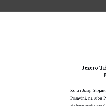
Skip
to
content
Jezero Tiš
P
Zora i Josip Stojan
Posavini, na rubu P
ciglane; ranije nase