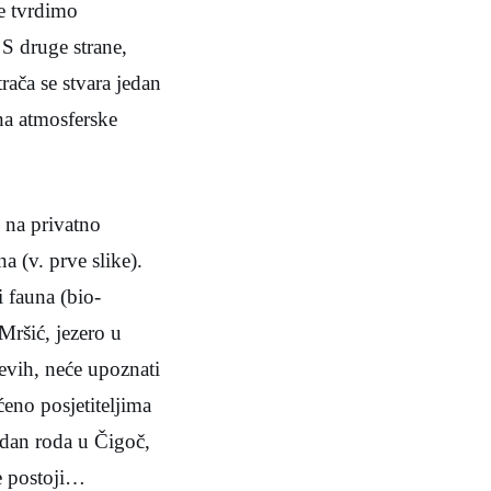
ne tvrdimo
 S druge strane,
ača se stvara jedan
na atmosferske
 na privatno
na (v. prve slike).
i fauna (bio-
Mršić, jezero u
ćevih, neće upoznati
ćeno posjetiteljima
 dan roda u Čigoč,
ne postoji…