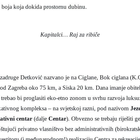
 boja koja dokida prostornu dubinu.
Kapitalci… Raj za ribiče
) zadruge Detković nazvano je na Ciglane, Bok ciglana (K.O
 od Zagreba oko 75 km, a Siska 20 km. Dana imanje obitel
 trebao bi proglasiti eko-etno zonom u svrhu razvoja luksu
ukativnog kompleksa – na svjetskoj razni, pod nazivom
Jez
ativni centar
(dalje
Centar
). Obvezno se trebaju riješiti g
štujući privatno vlasništvo bez administrativnih (birokrats
estitoru (i međunarodnom!) realizaciju Centra za rekreacijs