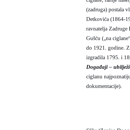
(zadruga) postala v
Detkovića (1864-19
ravnatelja Zadruge
Gušću („na ciglane“
do 1921. godine. Z
izgradila 1795. i 
Događaji – ubiljež
ciglanu najpoznatiju
dokumentacije).