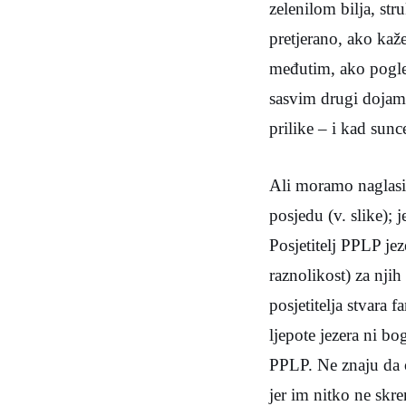
zelenilom bilja, st
pretjerano, ako kaže
međutim, ako pogled
sasvim drugi dojam 
prilike – i kad sunce
Ali moramo naglasit
posjedu (v. slike); j
Posjetitelj PPLP jez
raznolikost) za nji
posjetitelja stvara 
ljepote jezera ni bo
PPLP. Ne znaju da o
jer im nitko ne skr