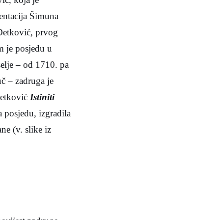
mentacija Šimuna
Detković, prvog
m je posjedu u
elje – od 1710. pa
č – zadruga je
Detković
Istiniti
 posjedu, izgradila
ne (v. slike iz