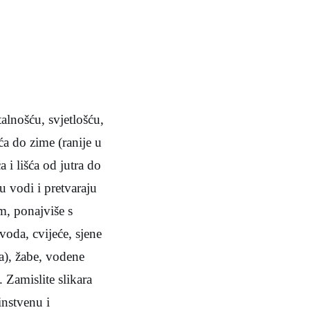
talnošću, svjetlošću,
ća do zime (ranije u
 i lišća od jutra do
u vodi i pretvaraju
om, ponajviše s
voda, cvijeće, sjene
nca), žabe, vodene
 Zamislite slikara
instvenu i