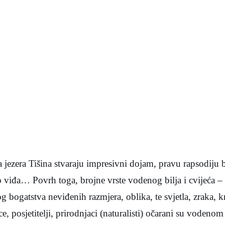
 jezera Tišina stvaraju impresivni dojam, pravu rapsodiju b
ko viđa… Povrh toga, brojne vrste vodenog bilja i cvijeća –
 bogatstva neviđenih razmjera, oblika, te svjetla, zraka, kr
, posjetitelji, prirodnjaci (naturalisti) očarani su vodeno