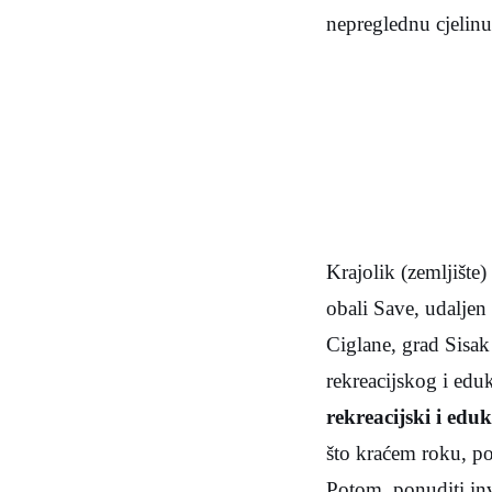
nepreglednu cjelinu
Krajolik (zemljište
obali Save, udaljen
Ciglane, grad Sisak
rekreacijskog i ed
rekreacijski i eduk
što kraćem roku, po
Potom, ponuditi inv