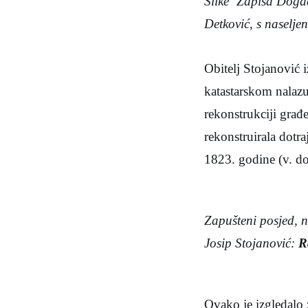
Slike ‘Zapisa Doga
Detković, s naselje
Obitelj Stojanović i
katastarskom nalazu
rekonstrukciji građ
rekonstruirala dotr
1823. godine (v. do
Zapušteni posjed, n
Josip Stojanović:
R
Ovako je izgledalo 