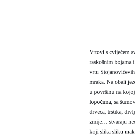
Vrtovi s cvijećem sv
raskošnim bojama i 
vrtu Stojanovićevih,
mraka. Na obali jeze
u površinu na kojoj 
lopočima, sa šumovit
drveća, trstika, divl
zmije… stvaraju neo
koji slika sliku mak