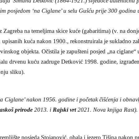
đaja’ Šimuna Detković (1864-1921.) svjedoče autentičnu p
nim posjedom ‘na Ciglane’ u selu Gušću prije 300 godina u
z Zagreba na temeljima skice kuće (gabaritima) (v. na donjoj
 upisanih kuća nakon 1900., rekonstruirala je sukladno z
evinskog objekta. Očistila je zapušteni posjed „na ciglane“
ajalu drvenu kuću zadruge Detković 1998. godine, izgrađen
nju sliku).
a Ciglane’ nakon 1956. godine i početak čišćenja i obnav
askoš prirode
2013. i
Rajski vrt
2021. Nova knjiga Rast).
zemljište posjeda Stojanović, obala i jezero Tišina nakon 