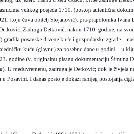
lasnicima velikog posjeda 1710. (postoji autentična doku
21. koju čuva obitelj Stojanović), pra-prapotomka Ivana 
 Detković. Zadruga Detković, nakon 1710. godine, na svo
) gradila posavske drvene kuće i gospodarske zgrade – nas
ajedničku kuću (glavnu) za posebne dane u godini – u klju
1823. godine (v. originalnu pisanu dokumentaciju Šimuna 
io
). U međuvremenu, zadruga je Detković; dok je živjela na
 u Posavini. I danas postoje dokazi ranijeg postojanja cigla