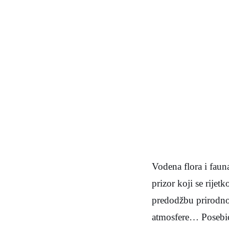
Vodena flora i fauna
prizor koji se rijet
predodžbu prirodnog
atmosfere… Posebice