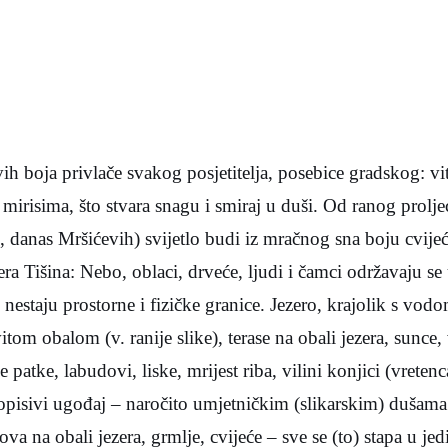
ih boja privlače svakog posjetitelja, posebice gradskog: vi
mirisima, što stvara snagu i smiraj u duši. Od ranog prolje
 danas Mršićevih) svijetlo budi iz mračnog sna boju cvijeća
ra Tišina: Nebo, oblaci, drveće, ljudi i čamci održavaju se 
nestaju prostorne i fizičke granice. Jezero, krajolik s vod
om obalom (v. ranije slike), terase na obali jezera, sunce, 
je patke, labudovi, liske, mrijest riba, vilini konjici (vrete
pisivi ugođaj – naročito umjetničkim (slikarskim) dušama.
ova na obali jezera, grmlje, cvijeće – sve se (to) stapa u jed