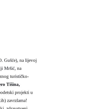
. Gušće), na lijevoj
ji Mršić, na
znog turističko-
ero Tišina,
eodetski projekti u
kih) zavrzlama!
ki, zdravstveni,