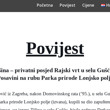
Početna
Povijest
Cijene
H
Povijest
ina – privatni posjed Rajski vrt u selu Guš
osavini na rubu Parka prirode Lonjsko pol
ović iz Zagreba, nakon Domovinskog rata (’95.), u selu Gu
arka prirode Lonjsko polje (izvana), kupili su dio zapušte
ljenog, uz jezero Tišinu u selu Gušću, bivše zadruge Detkov