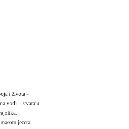
oja i života –
 na vodi – stvaraju
ajolika,
m masom jezera,