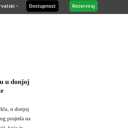
rvatski
Dostupnost
Rezerviraj
ću u donjoj
je
šću, u donjoj
nog posjeda na
ić, koja je